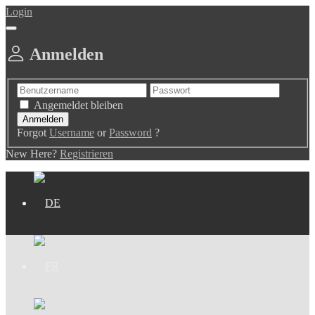
Login
Anmelden
Angemeldet bleiben
Forgot
Username
or
Password
?
New Here?
Registrieren